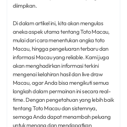
diimpikan.
Di dalam artikel ini, kita akan mengulas
aneka aspek utama tentang Toto Macau,
mulai dari cara menentukan angka toto
Macau, hingga pengeluaran terbaru dan
informasi Macau yang reliable. Kami juga
akan menghadirkan informasi terkini
mengenai kelahiran hasil dan live draw
Macau, agar Anda bisa mengikuti semua
langkah dalam permainan ini secara real-
time. Dengan pengetahuan yang lebih baik
tentang Toto Macau dan sistemnya,
semoga Anda dapat menambah peluang
untuk menang dan mendapatkan