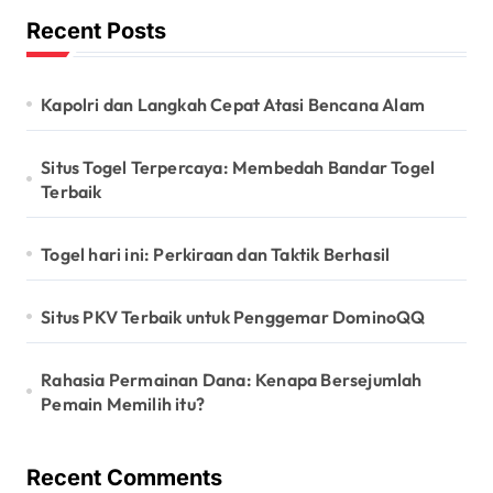
Recent Posts
Kapolri dan Langkah Cepat Atasi Bencana Alam
Situs Togel Terpercaya: Membedah Bandar Togel
Terbaik
Togel hari ini: Perkiraan dan Taktik Berhasil
Situs PKV Terbaik untuk Penggemar DominoQQ
Rahasia Permainan Dana: Kenapa Bersejumlah
Pemain Memilih itu?
Recent Comments