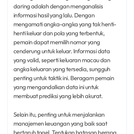
daring adalah dengan menganalisis
informasi hasil yang lalu. Dengan
mengamati angka-angka yang tak henti-
henti keluar dan pola yang terbentuk,
pemain dapat memilih nomor yang
cenderung untuk keluar. Informasi data
yang valid, seperti keluaran macau dan
angka keluaran yang tersedia, sungguh
penting untuk taktik ini. Beragam pemain
yang mengandalkan data ini untuk
membuat prediksi yang lebih akurat.
Selain itu, penting untuk menjalankan
manajemen keuangan yang baik saat
bertaruh togel. Tentukan batasan berapa