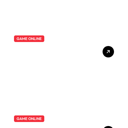
GAME ONLINE
Situs Togel Terpercaya:
Membedah Bandar Togel
Terbaik
GAME ONLINE
Togel hari ini: Perkiraan dan