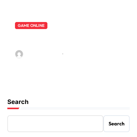
GAME ONLINE
Togel hari ini: Perkiraan dan
Taktik Berhasil
fOT8EJXjf0m8ov5
Dec 15, 2025
Search
Search