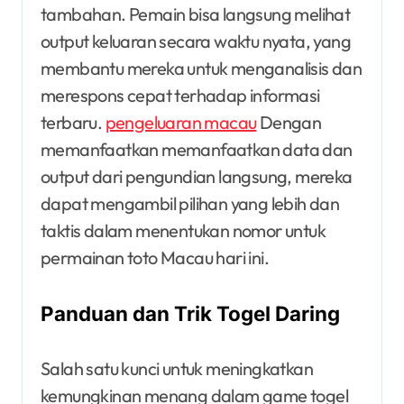
tambahan. Pemain bisa langsung melihat
output keluaran secara waktu nyata, yang
membantu mereka untuk menganalisis dan
merespons cepat terhadap informasi
terbaru.
pengeluaran macau
Dengan
memanfaatkan memanfaatkan data dan
output dari pengundian langsung, mereka
dapat mengambil pilihan yang lebih dan
taktis dalam menentukan nomor untuk
permainan toto Macau hari ini.
Panduan dan Trik Togel Daring
Salah satu kunci untuk meningkatkan
kemungkinan menang dalam game togel