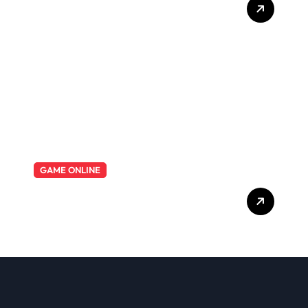
Taktik Berhasil
GAME ONLINE
Situs PKV Terbaik untuk
Penggemar DominoQQ