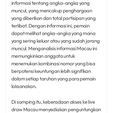
informasi tentang angka-angka yang
muncul, yang mencakup penghargaan
yang diberikan dan total partisipan yang
terlibat. Dengan informasi ini, pemain
dapat melihat angka-angka yang mana
yang sering keluar atau yang sudah jarang
muncul. Menganalisis informasi Macau ini
memungkinkan anggota untuk
menemukan kombinasi nomor yang bisa
berpotensi keuntungan lebih signifikan
dalam setiap taruhan yang para pemain
laksanakan.
Di samping itu, keberadaan akses ke live
draw Macau menyediakan penguntungkan