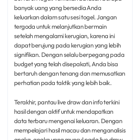
banyak uang yang bersedia Anda
keluarkan dalam satu sesi togel. Jangan
tergoda untuk melanjutkan bermain
setelah mengalami kerugian, karena ini
dapat berujung pada kerugian yang lebih
signifikan. Dengan selalu berpegang pada
budget yang telah disepakati, Anda bisa
bertaruh dengan tenang dan memusatkan
perhatian pada taktik yang lebih baik.
Terakhir, pantau live draw dan info terkini
hasil dengan aktif untuk mendapatkan
data terbaru mengenai keluaran. Dengan
mempelajari hasil macau dan menganalisis
angka-angka yang muncul pada live draw,