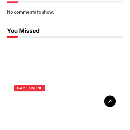
No comments to show.
You Missed
GAME ONLINE
Kapolri dan Langkah Cepat
Atasi Bencana Alam