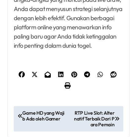
Anda dapat menyusun strategi selanjutnya
dengan lebih efektif. Gunakan berbagai
platform online yang menawarkan info
paling baru agar Anda tidak ketinggalan
info penting dalam dunia togel.
P
Game HD yang Waji
RTP Live Slot: Alter
b Ada oleh Gamer
natif Terbaik Dari P
o
ara Pemain
s