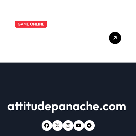
GAME ONLINE
Situs PKV Terbaik untuk
Penggemar DominoQQ
attitudepanache.com