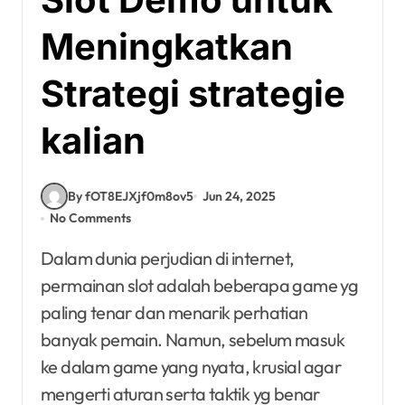
Meningkatkan
Strategi strategie
kalian
By fOT8EJXjf0m8ov5
Jun 24, 2025
No Comments
Dalam dunia perjudian di internet,
permainan slot adalah beberapa game yg
paling tenar dan menarik perhatian
banyak pemain. Namun, sebelum masuk
ke dalam game yang nyata, krusial agar
mengerti aturan serta taktik yg benar