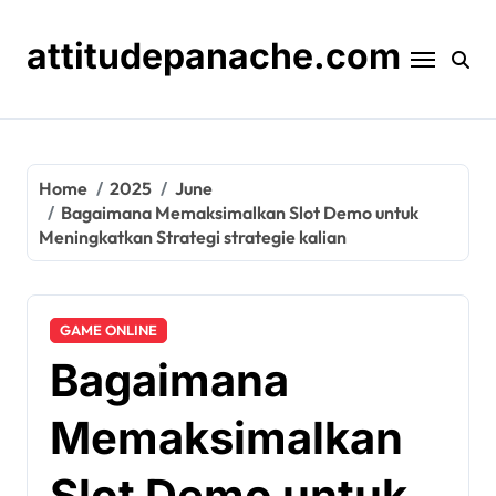
Skip
to
attitudepanache.com
content
Home
2025
June
Bagaimana Memaksimalkan Slot Demo untuk
Meningkatkan Strategi strategie kalian
GAME ONLINE
Bagaimana
Memaksimalkan
Slot Demo untuk