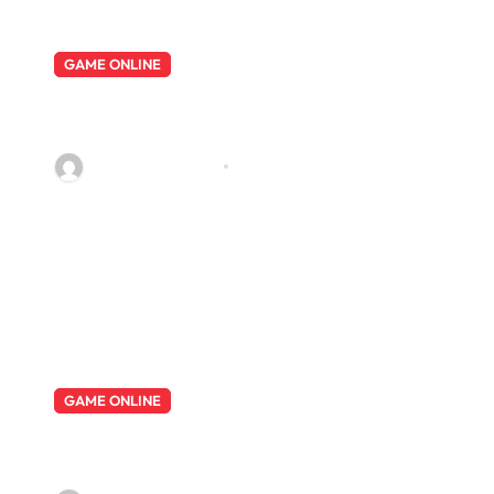
GAME ONLINE
Situs Togel Terpercaya:
Membedah Bandar Togel
Terbaik
fOT8EJXjf0m8ov5
Dec 19, 2025
GAME ONLINE
Togel hari ini: Perkiraan dan
Taktik Berhasil