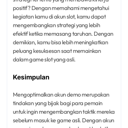
positif? Dengan memahami mengetahui
kegiatan kamu di akun slot, kamu dapat
mengembangkan strategi yang lebih
efektif ketika memasang taruhan. Dengan
demikian, kamu bisa lebih meningkatkan
peluang kesuksesan saat memainkan
dalam game slot yang asli.
Kesimpulan
Mengoptimalkan akun demo merupakan
tindakan yang bijak bagi para pemain
untuk ingin mengembangkan taktik mereka
sebelum masuk ke game asli. Dengan akun