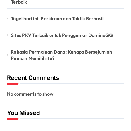
Terbaik
Togel hari ini: Perkiraan dan Taktik Berhasil
Situs PKV Terbaik untuk Penggemar DominoQQ
Rahasia Permainan Dana: Kenapa Bersejumlah
Pemain Memilih itu?
Recent Comments
No comments to show.
You Missed