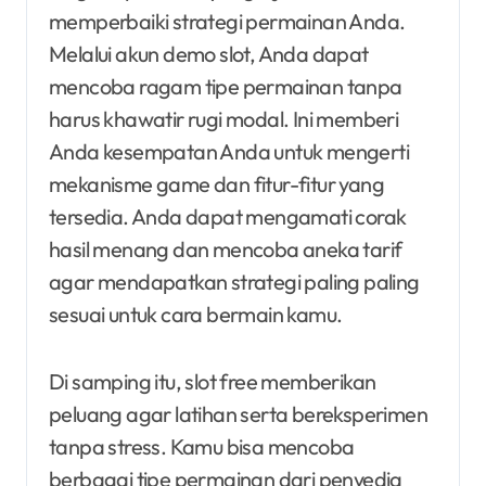
memperbaiki strategi permainan Anda.
Melalui akun demo slot, Anda dapat
mencoba ragam tipe permainan tanpa
harus khawatir rugi modal. Ini memberi
Anda kesempatan Anda untuk mengerti
mekanisme game dan fitur-fitur yang
tersedia. Anda dapat mengamati corak
hasil menang dan mencoba aneka tarif
agar mendapatkan strategi paling paling
sesuai untuk cara bermain kamu.
Di samping itu, slot free memberikan
peluang agar latihan serta bereksperimen
tanpa stress. Kamu bisa mencoba
berbagai tipe permainan dari penyedia