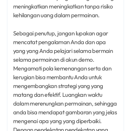
meningkatkan meningkatkan tanpa risiko
kehilangan uang dalam permainan.
Sebagai penutup, jangan lupakan agar
mencatat pengalaman Anda dan apa
yang yang Anda pelajari selama bermain
selama permainan di akun demo.
Mengamati pola kemenangan serta dan
kerugian bisa membantu Anda untuk
mengembangkan strategi yang yang
matang dan efektif. Luangkan waktu
dalam merenungkan permainan, sehingga
anda bisa mendapat gambaran yang jelas
mengenai apa yang yang diperbaiki.
Dengan pendekatan pendekatan yang