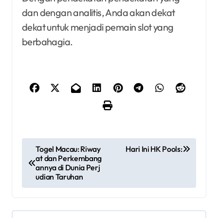
dan dengan analitis, Anda akan dekat
dekat untuk menjadi pemain slot yang
berbahagia.
P
Togel Macau: Riway
Hari Ini HK Pools:
at dan Perkembang
o
annya di Dunia Perj
s
udian Taruhan
t
n