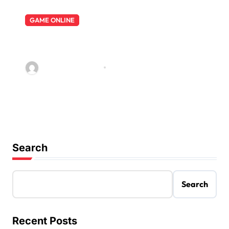
GAME ONLINE
Togel hari ini: Perkiraan dan
Taktik Berhasil
fOT8EJXjf0m8ov5
Dec 15, 2025
Search
Search
Recent Posts