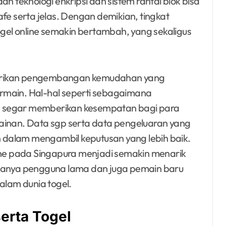
an teknologi enkripsi dan sistem rantai blok bisa
fe serta jelas. Dengan demikian, tingkat
el online semakin bertambah, yang sekaligus
emberikan pengembangan kemudahan yang
rmain. Hal-hal seperti sebagaimana
ang segar memberikan kesempatan bagi para
ainan. Data sgp serta data pengeluaran yang
dalam mengambil keputusan yang lebih baik.
line pada Singapura menjadi semakin menarik
 hanya pengguna lama dan juga pemain baru
lam dunia togel.
erta Togel