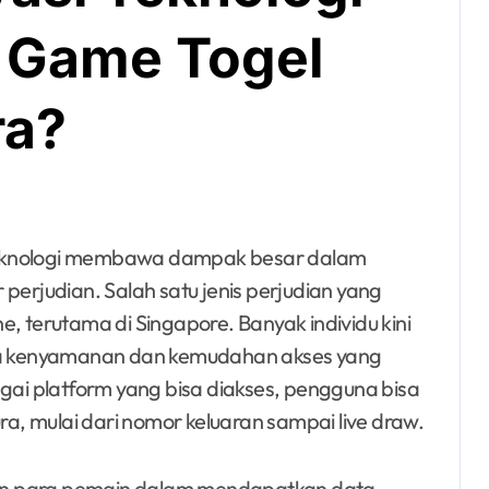
 Game Togel
ra?
perjudian. Salah satu jenis perjudian yang
, terutama di Singapore. Banyak individu kini
ena kenyamanan dan kemudahan akses yang
agai platform yang bisa diakses, pengguna bisa
, mulai dari nomor keluaran sampai live draw.
inkan para pemain dalam mendapatkan data