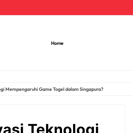
Home
ogi Mempengaruhi Game Togel dalam Singapura?
asi Teknologi