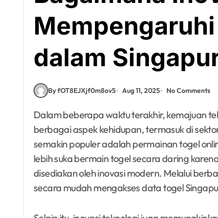
Mempengaruhi
dalam Singapu
By fOT8EJXjf0m8ov5
Aug 11, 2025
No Comments
Dalam beberapa waktu terakhir, kemajuan teknologi membawa dampak besar dalam
berbagai aspek kehidupan, termasuk di sektor 
semakin populer adalah permainan togel online
lebih suka bermain togel secara daring kar
disediakan oleh inovasi modern. Melalui berb
secara mudah mengakses data togel Singapura
Selain itu, inovasi teknologi juga memungk