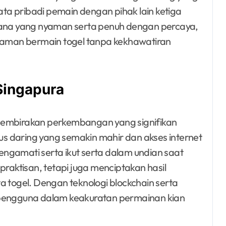
a pribadi pemain dengan pihak lain ketiga
asana yang nyaman serta penuh dengan percaya,
aman bermain togel tanpa kekhawatiran
Singapura
gembirakan perkembangan yang signifikan
s daring yang semakin mahir dan akses internet
ngamati serta ikut serta dalam undian saat
praktisan, tetapi juga menciptakan hasil
a togel. Dengan teknologi blockchain serta
 pengguna dalam keakuratan permainan kian