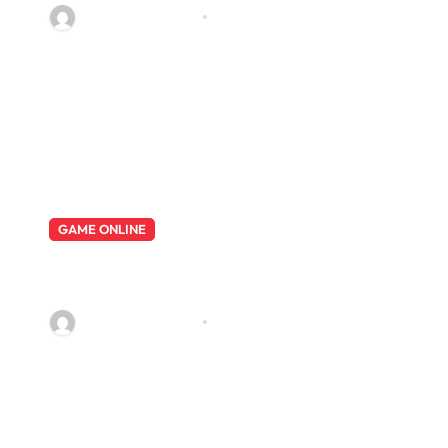
fOT8EJXjf0m8ov5
Jan 1, 2026
GAME ONLINE
Situs Togel Terpercaya:
Membedah Bandar Togel
Terbaik
fOT8EJXjf0m8ov5
Dec 19, 2025