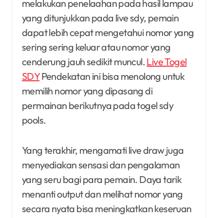
melakukan penelaahan pada hasil lampau
yang ditunjukkan pada live sdy, pemain
dapat lebih cepat mengetahui nomor yang
sering sering keluar atau nomor yang
cenderung jauh sedikit muncul.
Live Togel
SDY
Pendekatan ini bisa menolong untuk
memilih nomor yang dipasang di
permainan berikutnya pada togel sdy
pools.
Yang terakhir, mengamati live draw juga
menyediakan sensasi dan pengalaman
yang seru bagi para pemain. Daya tarik
menanti output dan melihat nomor yang
secara nyata bisa meningkatkan keseruan