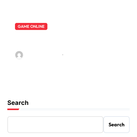
GAME ONLINE
Togel hari ini: Perkiraan dan
Taktik Berhasil
fOT8EJXjf0m8ov5
Dec 15, 2025
Search
Search