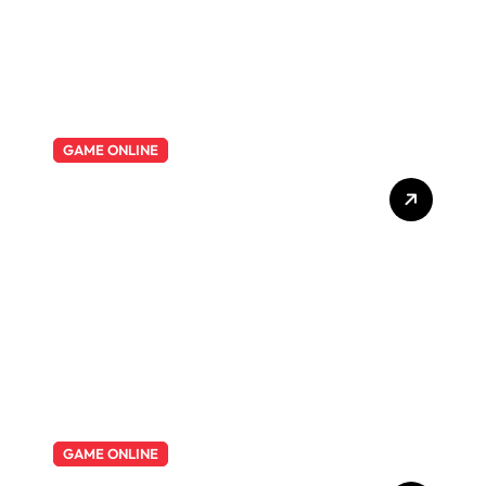
GAME ONLINE
Situs Togel Terpercaya:
Membedah Bandar Togel
Terbaik
GAME ONLINE