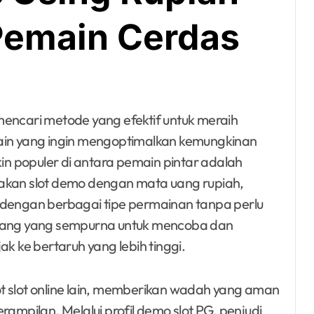
Pemain Cerdas
main yang ingin mengoptimalkan kemungkinan
n populer di antara pemain pintar adalah
an slot demo dengan mata uang rupiah,
 dengan berbagai tipe permainan tanpa perlu
luang yang sempurna untuk mencoba dan
ke bertaruh yang lebih tinggi.
t slot online lain, memberikan wadah yang aman
pilan. Melalui profil demo slot PG, penjudi