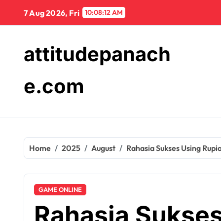
Skip
7 Aug 2026, Fri
10:08:13 AM
to
content
attitudepanach
e.com
Home
2025
August
Rahasia Sukses Using Rupi
GAME ONLINE
Rahasia Sukses