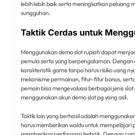
lebih lebih baik serta meningkatkan peluang
sungguhan.
Taktik Cerdas untuk Menggu
Menggunakan demo slot rupiah dapat menjad
pemula serta yang berpengalaman. Dengan 
karakteristik game tanpa harus risiko uang 
mekanisme permainan, fitur-fitur bonus, serta s
pemain bisa mengevaluasi berbagai jenis slo
menggunakan akun demo slot pg yang asli.
Taktik lain yang berhasil adalah menggunak
harus memberikan waktu untuk mempelajari 
memberikan performasi terbaik. Dengan car