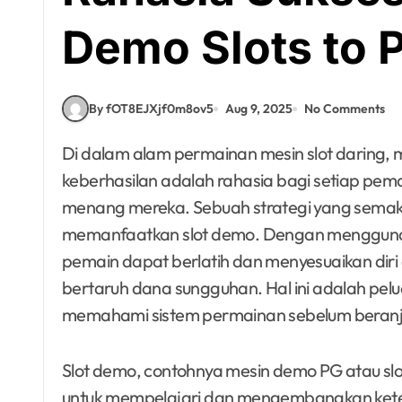
Demo Slots to 
By fOT8EJXjf0m8ov5
Aug 9, 2025
No Comments
Di dalam alam permainan mesin slot daring, mencari metode yang efektif untuk meraih
keberhasilan adalah rahasia bagi setiap pe
menang mereka. Sebuah strategi yang semaki
memanfaatkan slot demo. Dengan menggunak
pemain dapat berlatih dan menyesuaikan diri
bertaruh dana sungguhan. Hal ini adalah pe
memahami sistem permainan sebelum beranjak 
Slot demo, contohnya mesin demo PG atau slo
untuk mempelajari dan mengembangkan keteram