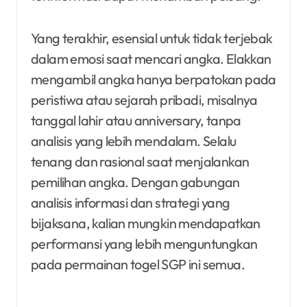
Yang terakhir, esensial untuk tidak terjebak
dalam emosi saat mencari angka. Elakkan
mengambil angka hanya berpatokan pada
peristiwa atau sejarah pribadi, misalnya
tanggal lahir atau anniversary, tanpa
analisis yang lebih mendalam. Selalu
tenang dan rasional saat menjalankan
pemilihan angka. Dengan gabungan
analisis informasi dan strategi yang
bijaksana, kalian mungkin mendapatkan
performansi yang lebih menguntungkan
pada permainan togel SGP ini semua.