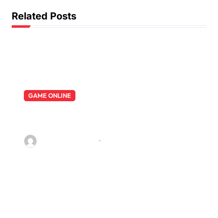
a
t
Related Posts
i
o
n
GAME ONLINE
Kapolri dan Langkah Cepat Atasi
Bencana Alam
fOT8EJXjf0m8ov5
Jan 1, 2026