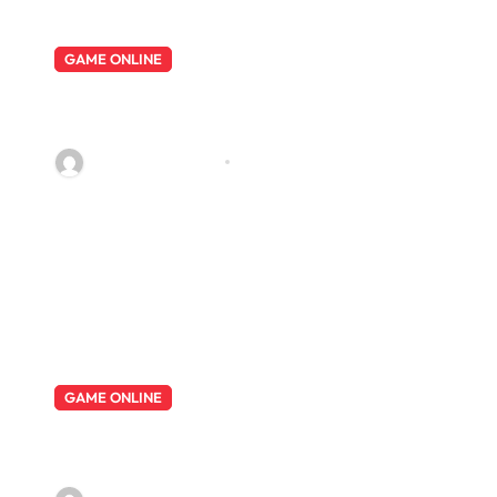
GAME ONLINE
Situs Togel Terpercaya:
Membedah Bandar Togel
Terbaik
fOT8EJXjf0m8ov5
Dec 19, 2025
GAME ONLINE
Togel hari ini: Perkiraan dan
Taktik Berhasil