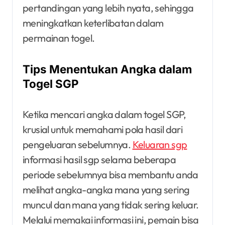
pertandingan yang lebih nyata, sehingga
meningkatkan keterlibatan dalam
permainan togel.
Tips Menentukan Angka dalam
Togel SGP
Ketika mencari angka dalam togel SGP,
krusial untuk memahami pola hasil dari
pengeluaran sebelumnya.
Keluaran sgp
informasi hasil sgp selama beberapa
periode sebelumnya bisa membantu anda
melihat angka-angka mana yang sering
muncul dan mana yang tidak sering keluar.
Melalui memakai informasi ini, pemain bisa