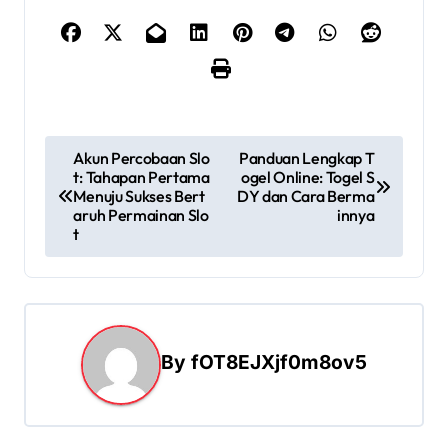
P
Akun Percobaan Slo
Panduan Lengkap T
t: Tahapan Pertama
ogel Online: Togel S
o
Menuju Sukses Bert
DY dan Cara Berma
s
aruh Permainan Slo
innya
t
t
n
a
v
By
fOT8EJXjf0m8ov5
i
g