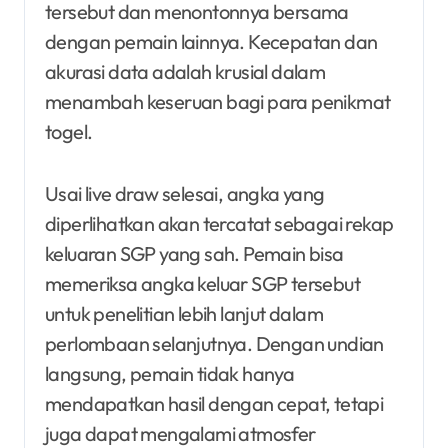
tersebut dan menontonnya bersama
dengan pemain lainnya. Kecepatan dan
akurasi data adalah krusial dalam
menambah keseruan bagi para penikmat
togel.
Usai live draw selesai, angka yang
diperlihatkan akan tercatat sebagai rekap
keluaran SGP yang sah. Pemain bisa
memeriksa angka keluar SGP tersebut
untuk penelitian lebih lanjut dalam
perlombaan selanjutnya. Dengan undian
langsung, pemain tidak hanya
mendapatkan hasil dengan cepat, tetapi
juga dapat mengalami atmosfer