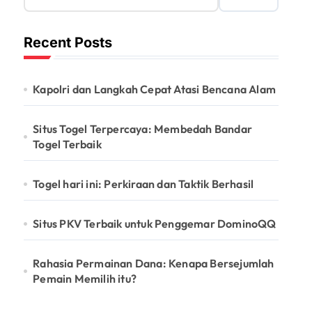
Recent Posts
Kapolri dan Langkah Cepat Atasi Bencana Alam
Situs Togel Terpercaya: Membedah Bandar
Togel Terbaik
Togel hari ini: Perkiraan dan Taktik Berhasil
Situs PKV Terbaik untuk Penggemar DominoQQ
Rahasia Permainan Dana: Kenapa Bersejumlah
Pemain Memilih itu?