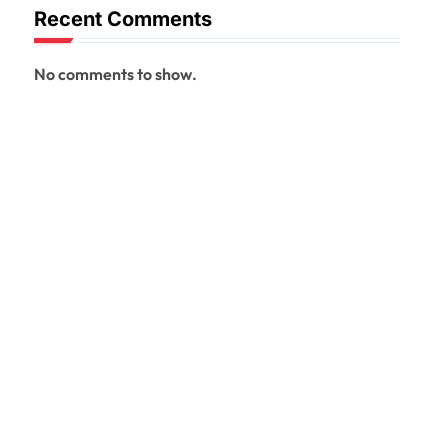
Recent Comments
No comments to show.