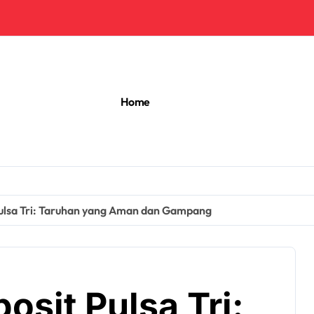
Home
Pulsa Tri: Taruhan yang Aman dan Gampang
osit Pulsa Tri: