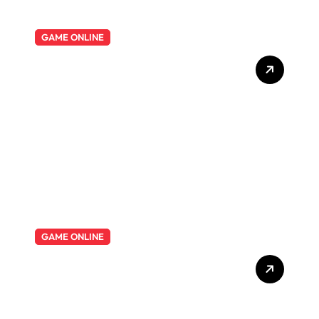
GAME ONLINE
Situs Togel Terpercaya:
Membedah Bandar Togel
Terbaik
GAME ONLINE
Togel hari ini: Perkiraan dan
Taktik Berhasil