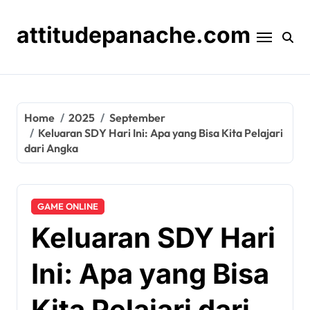
Skip
to
attitudepanache.com
content
Home
2025
September
Keluaran SDY Hari Ini: Apa yang Bisa Kita Pelajari
dari Angka
GAME ONLINE
Keluaran SDY Hari
Ini: Apa yang Bisa
Kita Pelajari dari