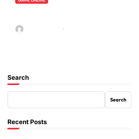
Togel hari ini: Perkiraan dan
Taktik Berhasil
fOT8EJXjf0m8ov5
Dec 15, 2025
Search
Search
Recent Posts