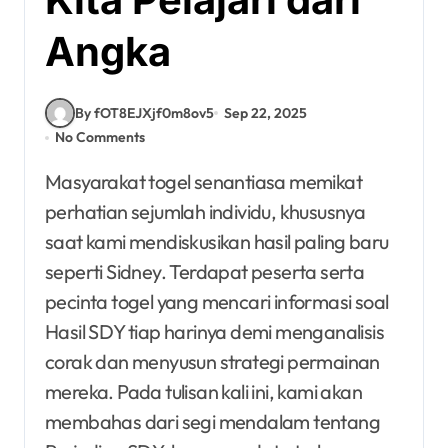
Angka
By fOT8EJXjf0m8ov5
Sep 22, 2025
No Comments
Masyarakat togel senantiasa memikat
perhatian sejumlah individu, khususnya
saat kami mendiskusikan hasil paling baru
seperti Sidney. Terdapat peserta serta
pecinta togel yang mencari informasi soal
Hasil SDY tiap harinya demi menganalisis
corak dan menyusun strategi permainan
mereka. Pada tulisan kali ini, kami akan
membahas dari segi mendalam tentang