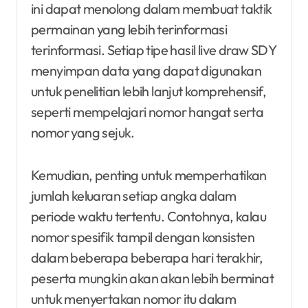
ini dapat menolong dalam membuat taktik
permainan yang lebih terinformasi
terinformasi. Setiap tipe hasil live draw SDY
menyimpan data yang dapat digunakan
untuk penelitian lebih lanjut komprehensif,
seperti mempelajari nomor hangat serta
nomor yang sejuk.
Kemudian, penting untuk memperhatikan
jumlah keluaran setiap angka dalam
periode waktu tertentu. Contohnya, kalau
nomor spesifik tampil dengan konsisten
dalam beberapa beberapa hari terakhir,
peserta mungkin akan akan lebih berminat
untuk menyertakan nomor itu dalam