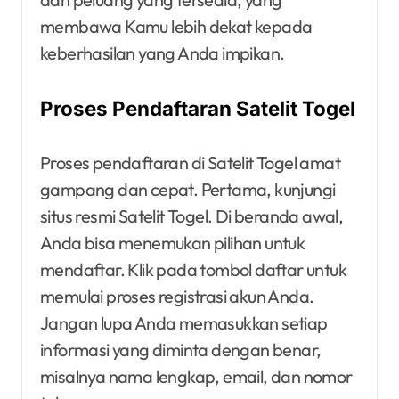
membawa Kamu lebih dekat kepada
keberhasilan yang Anda impikan.
Proses Pendaftaran Satelit Togel
Proses pendaftaran di Satelit Togel amat
gampang dan cepat. Pertama, kunjungi
situs resmi Satelit Togel. Di beranda awal,
Anda bisa menemukan pilihan untuk
mendaftar. Klik pada tombol daftar untuk
memulai proses registrasi akun Anda.
Jangan lupa Anda memasukkan setiap
informasi yang diminta dengan benar,
misalnya nama lengkap, email, dan nomor