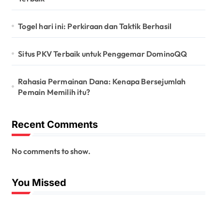
Togel hari ini: Perkiraan dan Taktik Berhasil
Situs PKV Terbaik untuk Penggemar DominoQQ
Rahasia Permainan Dana: Kenapa Bersejumlah
Pemain Memilih itu?
Recent Comments
No comments to show.
You Missed