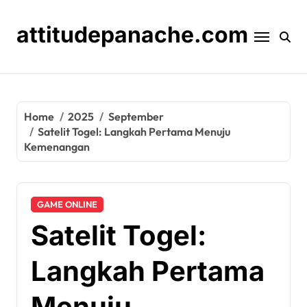
Skip
to
attitudepanache.com
content
Home
2025
September
Satelit Togel: Langkah Pertama Menuju
Kemenangan
GAME ONLINE
Satelit Togel:
Langkah Pertama
Menuju