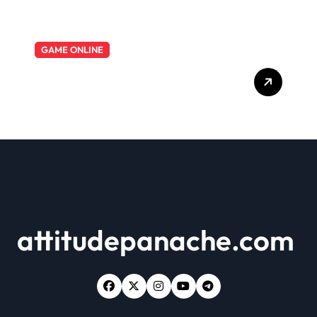
GAME ONLINE
Situs PKV Terbaik untuk
Penggemar DominoQQ
attitudepanache.com