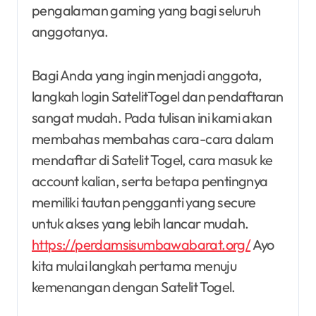
pengalaman gaming yang bagi seluruh
anggotanya.
Bagi Anda yang ingin menjadi anggota,
langkah login SatelitTogel dan pendaftaran
sangat mudah. Pada tulisan ini kami akan
membahas membahas cara-cara dalam
mendaftar di Satelit Togel, cara masuk ke
account kalian, serta betapa pentingnya
memiliki tautan pengganti yang secure
untuk akses yang lebih lancar mudah.
https://perdamsisumbawabarat.org/
Ayo
kita mulai langkah pertama menuju
kemenangan dengan Satelit Togel.