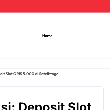
Home
sit Slot QRIS 5.000 di Satelittogel
si: Deposit Slot