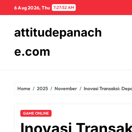
Skip
6 Aug 2026, Thu
7:27:53 AM
to
content
attitudepanach
e.com
Home
2025
November
Inovasi Transaksi: Depo
GAME ONLINE
Inovasi Transak