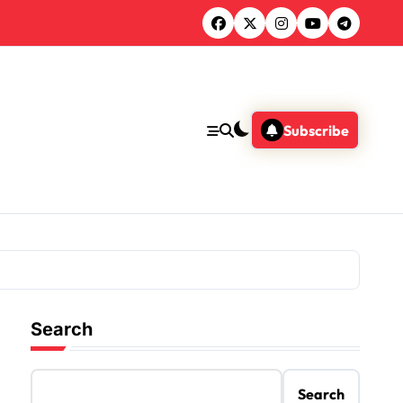
Subscribe
Search
Search