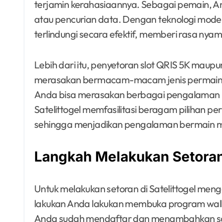
terjamin kerahasiaannya. Sebagai pemain, An
atau pencurian data. Dengan teknologi modern
terlindungi secara efektif, memberi rasa nya
Lebih dari itu, penyetoran slot QRIS 5K ma
merasakan bermacam-macam jenis permainan 
Anda bisa merasakan berbagai pengalaman 
Satelittogel memfasilitasi beragam pilihan p
sehingga menjadikan pengalaman bermain me
Langkah Melakukan Setoran 
Untuk melakukan setoran di Satelittogel me
lakukan Anda lakukan membuka program walle
Anda sudah mendaftar dan menambahkan sal