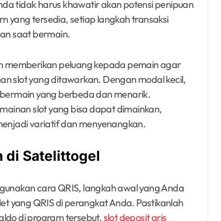
da tidak harus khawatir akan potensi penipuan
 yang tersedia, setiap langkah transaksi
man saat bermain.
upun memberikan peluang kepada pemain agar
slot yang ditawarkan. Dengan modal kecil,
bermain yang berbeda dan menarik.
ermainan slot yang bisa dapat dimainkan,
njadi variatif dan menyenangkan.
di Satelittogel
nggunakan cara QRIS, langkah awal yang Anda
t yang QRIS di perangkat Anda. Pastikanlah
do di program tersebut.
slot deposit qris