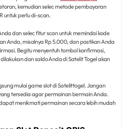
psi setoran, kemudian selec metode pembayaran
untuk perlu di-scan.
Anda dan selec fitur scan untuk memindai kode
kukan Anda, misalnya Rp 5.000, dan pastikan Anda
rmasi. Begitu menyentuh tombol konfirmasi,
 dilakukan dan saldo Anda di Satelit Togel akan
gsung mulai game slot di Satelittogel. Jangan
 yang tersedia agar permainan bermain Anda.
da dapat menikmati permainan secara lebih mudah