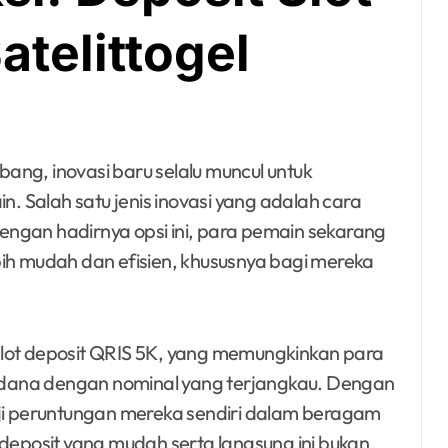
atelittogel
 Salah satu jenis inovasi yang adalah cara
 Dengan hadirnya opsi ini, para pemain sekarang
bih mudah dan efisien, khususnya bagi mereka
slot deposit QRIS 5K, yang memungkinkan para
dana dengan nominal yang terjangkau. Dengan
uji peruntungan mereka sendiri dalam beragam
 deposit yang mudah serta langsung ini bukan