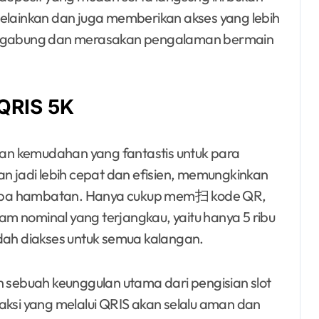
ainkan dan juga memberikan akses yang lebih
bergabung dan merasakan pengalaman bermain
 QRIS 5K
akan kemudahan yang fantastis untuk para
an jadi lebih cepat dan efisien, memungkinkan
anpa hambatan. Hanya cukup mem扫 kode QR,
m nominal yang terjangkau, yaitu hanya 5 ribu
udah diakses untuk semua kalangan.
h sebuah keunggulan utama dari pengisian slot
aksi yang melalui QRIS akan selalu aman dan