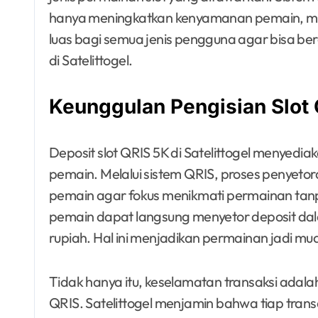
hanya meningkatkan kenyamanan pemain, mel
luas bagi semua jenis pengguna agar bisa 
di Satelittogel.
Keunggulan Pengisian Slot
Deposit slot QRIS 5K di Satelittogel menyedi
pemain. Melalui sistem QRIS, proses penyetor
pemain agar fokus menikmati permainan t
pemain dapat langsung menyetor deposit dala
rupiah. Hal ini menjadikan permainan jadi m
Tidak hanya itu, keselamatan transaksi adala
QRIS. Satelittogel menjamin bahwa tiap trans