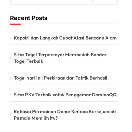
Recent Posts
Kapolri dan Langkah Cepat Atasi Bencana Alam
Situs Togel Terpercaya: Membedah Bandar
Togel Terbaik
Togel hari ini: Perkiraan dan Taktik Berhasil
Situs PKV Terbaik untuk Penggemar DominoQQ
Rahasia Permainan Dana: Kenapa Bersejumlah
Pemain Memilih itu?