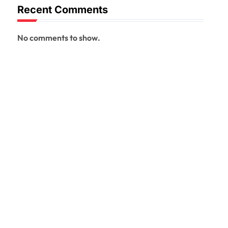
Recent Comments
No comments to show.