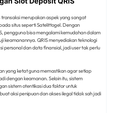
an Slot Deposit QRIS
 transaksi merupakan aspek yang sangat
ada situs seperti Satelittogel. Dengan
S, pengguna bisa mengalami kemudahan dalam
ruji keamanannya. QRIS menyediakan teknologi
 personal dan data finansial, jadi user tak perlu
an yang ketat guna memastikan agar setiap
jadi dengan keamanan. Selain itu, sistem
an sistem otentikasi dua faktor untuk
at aksi penipuan dan akses ilegal tidak sah jadi