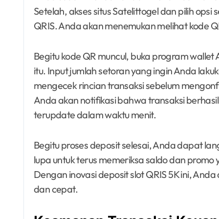
Setelah, akses situs Satelittogel dan pilih o
QRIS. Anda akan menemukan melihat kode QR 
Begitu kode QR muncul, buka program wallet 
itu. Input jumlah setoran yang ingin Anda la
mengecek rincian transaksi sebelum mengonfi
Anda akan notifikasi bahwa transaksi berhasil
terupdate dalam waktu menit.
Begitu proses deposit selesai, Anda dapat lan
lupa untuk terus memeriksa saldo dan promo
Dengan inovasi deposit slot QRIS 5K ini, An
dan cepat.