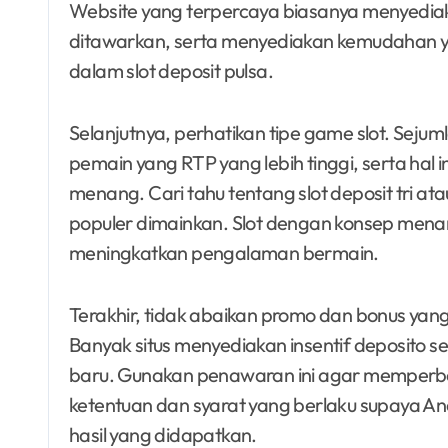
Website yang terpercaya biasanya menyediak
ditawarkan, serta menyediakan kemudahan y
dalam slot deposit pulsa.
Selanjutnya, perhatikan tipe game slot. Sejum
pemain yang RTP yang lebih tinggi, serta ha
menang. Cari tahu tentang slot deposit tri at
populer dimainkan. Slot dengan konsep menar
meningkatkan pengalaman bermain.
Terakhir, tidak abaikan promo dan bonus yan
Banyak situs menyediakan insentif deposito 
baru. Gunakan penawaran ini agar memperbe
ketentuan dan syarat yang berlaku supaya A
hasil yang didapatkan.