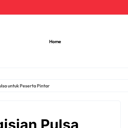
Home
ulsa untuk Peserta Pintar
gisian Pulsa