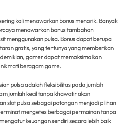
 sering kali menawarkan bonus menarik. Banyak
dipercaya menawarkan bonus tambahan
it menggunakan pulsa. Bonus dapat berupa
taran gratis, yang tentunya yang memberikan
n demikian, gamer dapat memaksimalkan
nikmati beragam game.
n pulsa adalah fleksibilitas pada jumlah
am jumlah kecil tanpa khawatir akan
an slot pulsa sebagai potongan menjadi pilihan
n berminat mengetes berbagai permainan tanpa
mengatur keuangan sendiri secara lebih baik