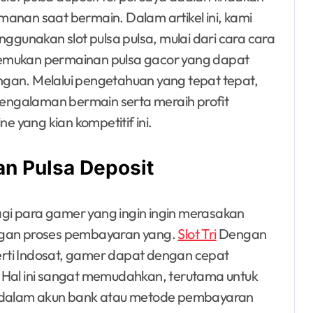
anan saat bermain. Dalam artikel ini, kami
unakan slot pulsa pulsa, mulai dari cara cara
nemukan permainan pulsa gacor yang dapat
n. Melalui pengetahuan yang tepat tepat,
engalaman bermain serta meraih profit
e yang kian kompetitif ini.
n Pulsa Deposit
gi para gamer yang ingin ingin merasakan
engan proses pembayaran yang.
Slot Tri
Dengan
rti Indosat, gamer dapat dengan cepat
 Hal ini sangat memudahkan, terutama untuk
ke dalam akun bank atau metode pembayaran