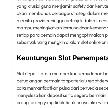
yang krusial guna menjamin safety dan kenyam
akan membahas berbagai strategi dalam mengg
memilih provider hingga petunjuk dalam me
mampu meningkatkan kemungkinan kemenanga
setiap para pemain dapat mengoptimalkan p
sebanyak yang mungkin di alam slot online onlin
Keuntungan Slot Penempata
Slot deposit pulsa memberikan kemudahan ba
petualangan bermain tanpa terlalu repot d
cara memanfaatkan pulsa dari penyedia sepe
menyelesaikan deposit serta segera bermain.
orang-orang yang tidak tidak punya akses 