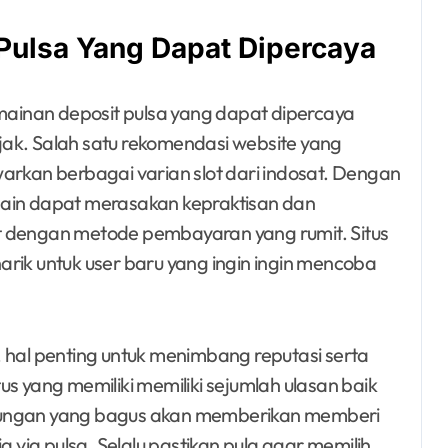
Pulsa Yang Dapat Dipercaya
rmainan deposit pulsa yang dapat dipercaya
ak. Salah satu rekomendasi website yang
kan berbagai varian slot dari indosat. Dengan
main dapat merasakan kepraktisan dan
t dengan metode pembayaran yang rumit. Situs
rik untuk user baru yang ingin ingin mencoba
 hal penting untuk menimbang reputasi serta
itus yang memiliki memiliki sejumlah ulasan baik
lindungan yang bagus akan memberikan memberi
a via pulsa. Selalu pastikan pula agar memilih