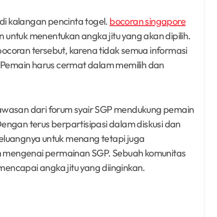
di kalangan pencinta togel.
bocoran singapore
untuk menentukan angka jitu yang akan dipilih.
coran tersebut, karena tidak semua informasi
. Pemain harus cermat dalam memilih dan
wawasan dari forum syair SGP mendukung pemain
engan terus berpartisipasi dalam diskusi dan
eluangnya untuk menang tetapi juga
 mengenai permainan SGP. Sebuah komunitas
 mencapai angka jitu yang diinginkan.