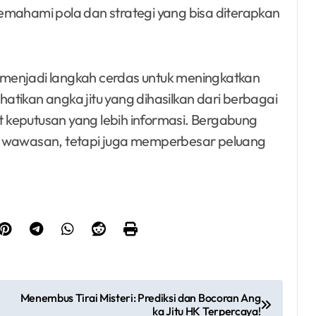
emahami pola dan strategi yang bisa diterapkan
menjadi langkah cerdas untuk meningkatkan
kan angka jitu yang dihasilkan dari berbagai
 keputusan yang lebih informasi. Bergabung
h wawasan, tetapi juga memperbesar peluang
Menembus Tirai Misteri: Prediksi dan Bocoran Ang
ka Jitu HK Terpercaya!