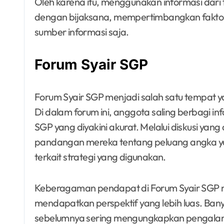
Oleh karena itu, menggunakan informasi dari 
dengan bijaksana, mempertimbangkan faktor 
sumber informasi saja.
Forum Syair SGP
Forum Syair SGP menjadi salah satu tempat ya
Di dalam forum ini, anggota saling berbagi in
SGP yang diyakini akurat. Melalui diskusi ya
pandangan mereka tentang peluang angka ya
terkait strategi yang digunakan.
Keberagaman pendapat di Forum Syair SGP 
mendapatkan perspektif yang lebih luas. Ban
sebelumnya sering mengungkapkan pengalam