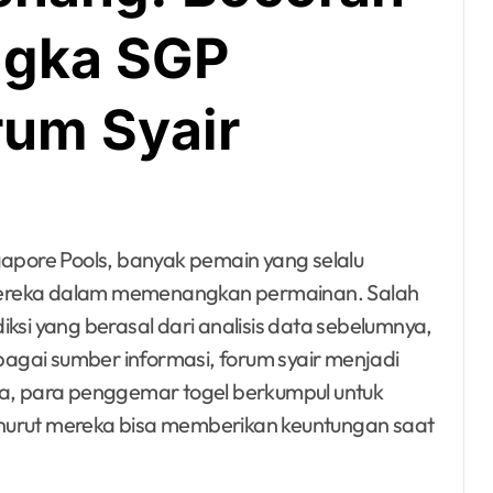
ngka SGP
rum Syair
mereka dalam memenangkan permainan. Salah
ksi yang berasal dari analisis data sebelumnya,
rbagai sumber informasi, forum syair menjadi
na, para penggemar togel berkumpul untuk
nurut mereka bisa memberikan keuntungan saat