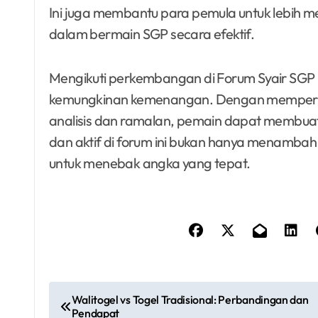
Ini juga membantu para pemula untuk lebih m
dalam bermain SGP secara efektif.
Mengikuti perkembangan di Forum Syair SGP 
kemungkinan kemenangan. Dengan memperhati
analisis dan ramalan, pemain dapat membuat
dan aktif di forum ini bukan hanya menamba
untuk menebak angka yang tepat.
P
Walitogel vs Togel Tradisional: Perbandingan dan
Pendapat