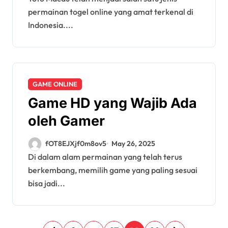
permainan togel online yang amat terkenal di
Indonesia....
GAME ONLINE
Game HD yang Wajib Ada
oleh Gamer
fOT8EJXjf0m8ov5
May 26, 2025
Di dalam alam permainan yang telah terus
berkembang, memilih game yang paling sesuai
bisa jadi...