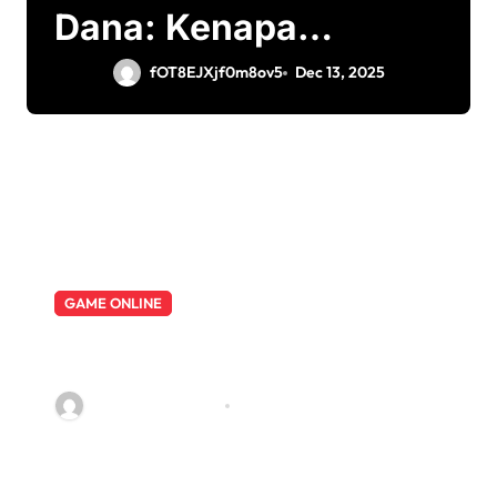
Dana: Kenapa
Bersejumlah Pemain
fOT8EJXjf0m8ov5
Dec 13, 2025
Memilih itu?
GAME ONLINE
Kapolri dan Langkah Cepat Atasi
Bencana Alam
fOT8EJXjf0m8ov5
Jan 1, 2026