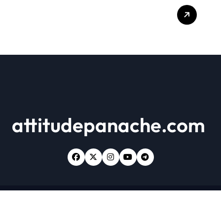
Situs PKV Terbaik untuk
Penggemar DominoQQ
attitudepanache.com
Copyright © All rights reserved
|
Newsxo
by
Themeansar
.