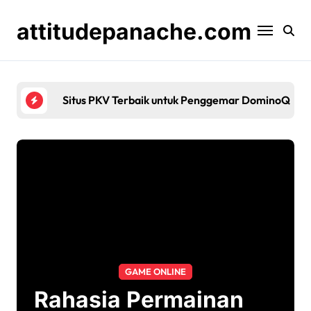
Skip
to
attitudepanache.com
content
Rahasia Permainan Da
GAME ONLINE
Rahasia Permainan