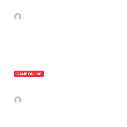
Berhasil
fOT8EJXjf0m8ov5
Dec 15, 2025
GAME ONLINE
Situs PKV Terbaik untuk
Penggemar DominoQQ
fOT8EJXjf0m8ov5
Dec 15, 2025