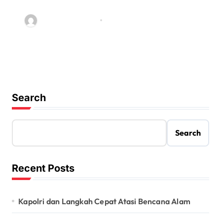
Taktik Berhasil
fOT8EJXjf0m8ov5
Dec 15, 2025
Search
Search
Recent Posts
Kapolri dan Langkah Cepat Atasi Bencana Alam