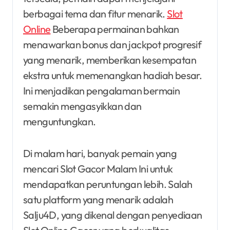
berbagai tema dan fitur menarik.
Slot
Online
Beberapa permainan bahkan
menawarkan bonus dan jackpot progresif
yang menarik, memberikan kesempatan
ekstra untuk memenangkan hadiah besar.
Ini menjadikan pengalaman bermain
semakin mengasyikkan dan
menguntungkan.
Di malam hari, banyak pemain yang
mencari Slot Gacor Malam Ini untuk
mendapatkan peruntungan lebih. Salah
satu platform yang menarik adalah
Salju4D, yang dikenal dengan penyediaan