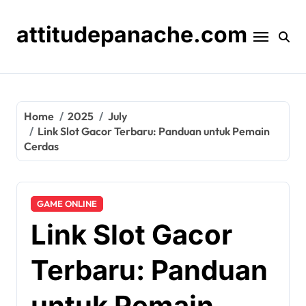
Skip
to
attitudepanache.com
content
Home
2025
July
Link Slot Gacor Terbaru: Panduan untuk Pemain
Cerdas
GAME ONLINE
Link Slot Gacor
Terbaru: Panduan
untuk Pemain