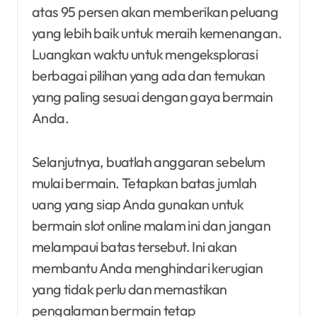
atas 95 persen akan memberikan peluang
yang lebih baik untuk meraih kemenangan.
Luangkan waktu untuk mengeksplorasi
berbagai pilihan yang ada dan temukan
yang paling sesuai dengan gaya bermain
Anda.
Selanjutnya, buatlah anggaran sebelum
mulai bermain. Tetapkan batas jumlah
uang yang siap Anda gunakan untuk
bermain slot online malam ini dan jangan
melampaui batas tersebut. Ini akan
membantu Anda menghindari kerugian
yang tidak perlu dan memastikan
pengalaman bermain tetap