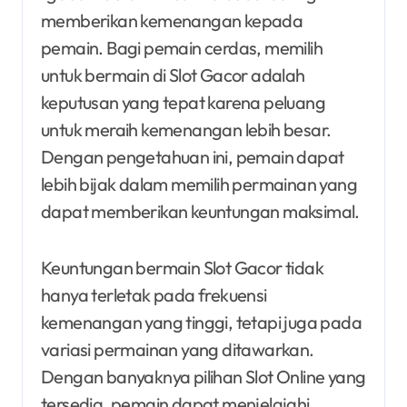
memberikan kemenangan kepada
pemain. Bagi pemain cerdas, memilih
untuk bermain di Slot Gacor adalah
keputusan yang tepat karena peluang
untuk meraih kemenangan lebih besar.
Dengan pengetahuan ini, pemain dapat
lebih bijak dalam memilih permainan yang
dapat memberikan keuntungan maksimal.
Keuntungan bermain Slot Gacor tidak
hanya terletak pada frekuensi
kemenangan yang tinggi, tetapi juga pada
variasi permainan yang ditawarkan.
Dengan banyaknya pilihan Slot Online yang
tersedia, pemain dapat menjelajahi