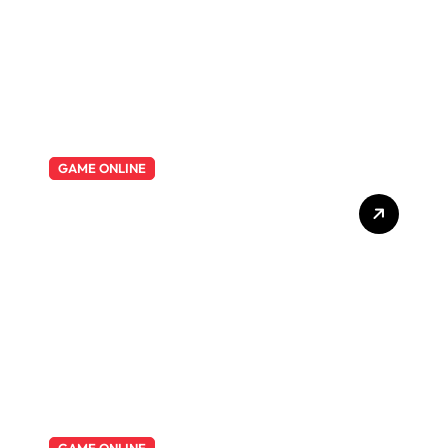
GAME ONLINE
Kapolri dan Langkah Cepat
Atasi Bencana Alam
GAME ONLINE