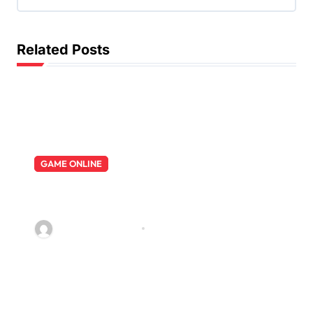
g
a
Related Posts
t
i
o
n
GAME ONLINE
Kapolri dan Langkah Cepat Atasi
Bencana Alam
fOT8EJXjf0m8ov5
Jan 1, 2026