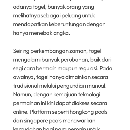
adanya togel, banyak orang yang
melihatnya sebagai peluang untuk
mendapatkan keberuntungan dengan
hanya menebak angka.
Seiring perkembangan zaman, togel
mengalami banyak perubahan, baik dari
segi cara bermain maupun regulasi. Pada
awalnya, togel hanya dimainkan secara
tradisional melalui pengundian manual.
Namun, dengan kemajuan teknologi,
permainan ini kini dapat diakses secara
online. Platform seperti hongkong pools
dan singapore pools menawarkan
kemudahan bagi para pemain untuk