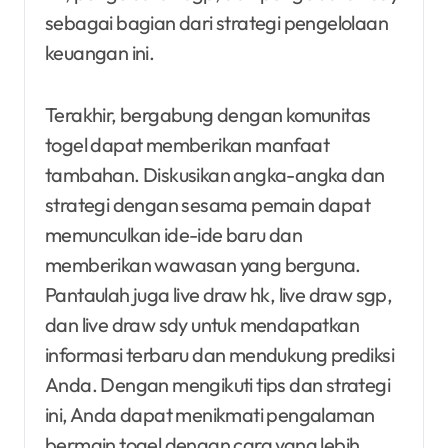
sebagai bagian dari strategi pengelolaan
keuangan ini.
Terakhir, bergabung dengan komunitas
togel dapat memberikan manfaat
tambahan. Diskusikan angka-angka dan
strategi dengan sesama pemain dapat
memunculkan ide-ide baru dan
memberikan wawasan yang berguna.
Pantaulah juga live draw hk, live draw sgp,
dan live draw sdy untuk mendapatkan
informasi terbaru dan mendukung prediksi
Anda. Dengan mengikuti tips dan strategi
ini, Anda dapat menikmati pengalaman
bermain togel dengan cara yang lebih