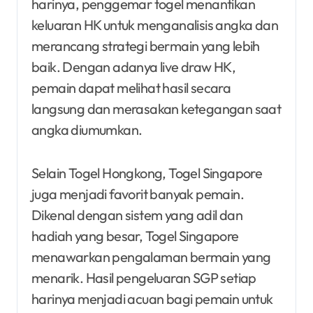
harinya, penggemar togel menantikan
keluaran HK untuk menganalisis angka dan
merancang strategi bermain yang lebih
baik. Dengan adanya live draw HK,
pemain dapat melihat hasil secara
langsung dan merasakan ketegangan saat
angka diumumkan.
Selain Togel Hongkong, Togel Singapore
juga menjadi favorit banyak pemain.
Dikenal dengan sistem yang adil dan
hadiah yang besar, Togel Singapore
menawarkan pengalaman bermain yang
menarik. Hasil pengeluaran SGP setiap
harinya menjadi acuan bagi pemain untuk