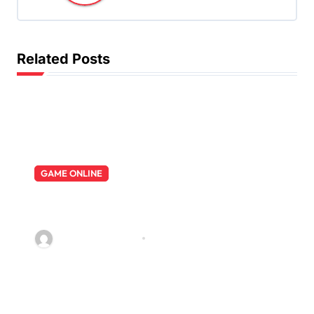
i
g
Related Posts
a
t
i
o
n
GAME ONLINE
Kapolri dan Langkah Cepat Atasi
Bencana Alam
fOT8EJXjf0m8ov5
Jan 1, 2026