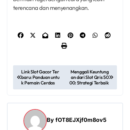
terencana dan menyenangkan.
P
Link Slot Gacor Ter
Menggali Keuntung
baru: Panduan untu
an dari Slot Qris 50
o
k Pemain Cerdas
00: Strategi Terbaik
s
t
n
a
By
fOT8EJXjf0m8ov5
v