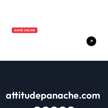
GAME ONLINE
Situs PKV Terbaik untuk
Penggemar DominoQQ
attitudepanache.com