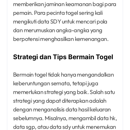
memberikan jaminan keamanan bagi para
pemain. Para pecinta togel sering kali
mengikuti data SDY untuk mencari pola
dan merumuskan angka-angka yang
berpotensi menghasilkan kemenangan.
Strategi dan Tips Bermain Togel
Bermain togel tidak hanya mengandalkan
keberuntungan semata, tetapi juga
memerlukan strategi yang baik. Salah satu
strategi yang dapat diterapkan adalah
dengan menganalisis data hasil keluaran
sebelumnya. Misalnya, mengambil data hk,
data sgp, atau data sdy untuk menemukan