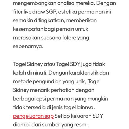
mengembangkan analisa mereka. Dengan
fitur live draw SGP, estetika permainan ini
semakin ditingkatkan, memberikan
kesempatan bagi pemain untuk
merasakan suasana lotere yang
sebenarnya.
Togel Sidney atau Togel SDY juga tidak
kalah diminati. Dengan karakteristik dan
metode pengundian yang unik, Togel
Sidney menarik perhatian dengan
berbagai opsi permainan yang mungkin
tidak tersedia di jenis togel lainnya.
pengeluaran sgp
Setiap keluaran SDY
diambil dari sumber yang resmi,