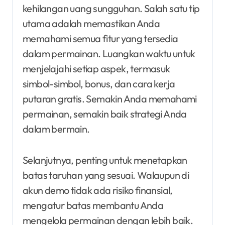
kehilangan uang sungguhan. Salah satu tip
utama adalah memastikan Anda
memahami semua fitur yang tersedia
dalam permainan. Luangkan waktu untuk
menjelajahi setiap aspek, termasuk
simbol-simbol, bonus, dan cara kerja
putaran gratis. Semakin Anda memahami
permainan, semakin baik strategi Anda
dalam bermain.
Selanjutnya, penting untuk menetapkan
batas taruhan yang sesuai. Walaupun di
akun demo tidak ada risiko finansial,
mengatur batas membantu Anda
mengelola permainan dengan lebih baik.