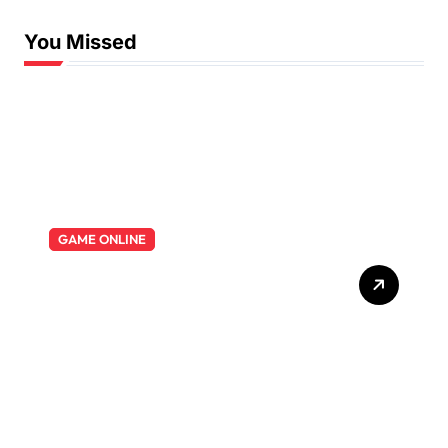
You Missed
GAME ONLINE
Kapolri dan Langkah Cepat
Atasi Bencana Alam