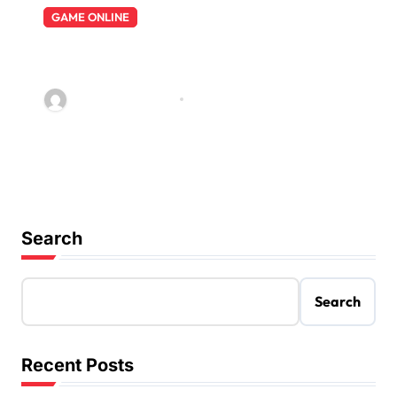
GAME ONLINE
Togel hari ini: Perkiraan dan
Taktik Berhasil
fOT8EJXjf0m8ov5
Dec 15, 2025
Search
Search
Recent Posts