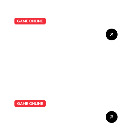
GAME ONLINE
Situs Togel Terpercaya:
Membedah Bandar Togel
Terbaik
GAME ONLINE
Togel hari ini: Perkiraan dan
Taktik Berhasil