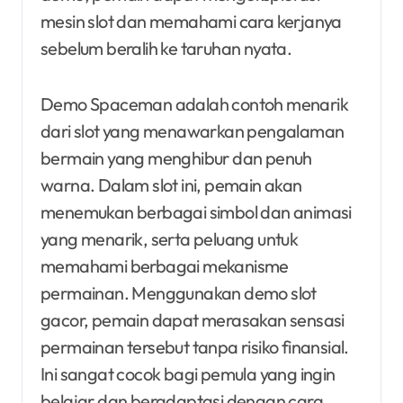
mesin slot dan memahami cara kerjanya
sebelum beralih ke taruhan nyata.
Demo Spaceman adalah contoh menarik
dari slot yang menawarkan pengalaman
bermain yang menghibur dan penuh
warna. Dalam slot ini, pemain akan
menemukan berbagai simbol dan animasi
yang menarik, serta peluang untuk
memahami berbagai mekanisme
permainan. Menggunakan demo slot
gacor, pemain dapat merasakan sensasi
permainan tersebut tanpa risiko finansial.
Ini sangat cocok bagi pemula yang ingin
belajar dan beradaptasi dengan cara