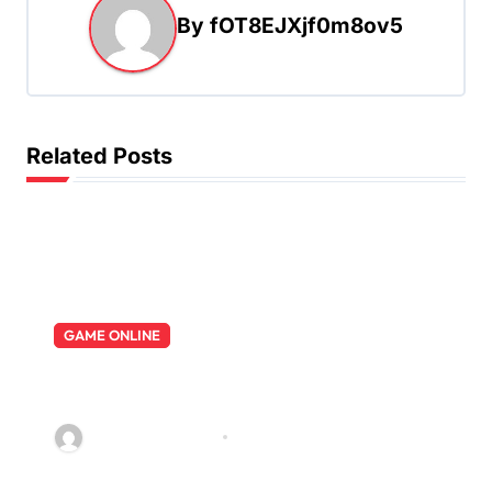
a
By
fOT8EJXjf0m8ov5
v
i
g
Related Posts
a
t
i
o
n
GAME ONLINE
Kapolri dan Langkah Cepat Atasi
Bencana Alam
fOT8EJXjf0m8ov5
Jan 1, 2026