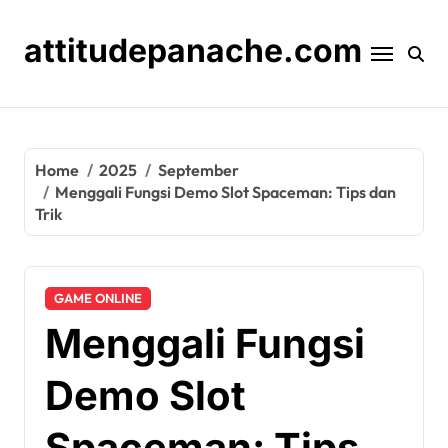
Skip
to
attitudepanache.com
content
Home
2025
September
Menggali Fungsi Demo Slot Spaceman: Tips dan
Trik
GAME ONLINE
Menggali Fungsi
Demo Slot
Spaceman: Tips