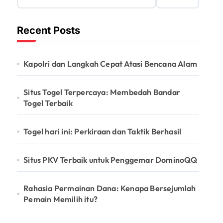
Recent Posts
Kapolri dan Langkah Cepat Atasi Bencana Alam
Situs Togel Terpercaya: Membedah Bandar
Togel Terbaik
Togel hari ini: Perkiraan dan Taktik Berhasil
Situs PKV Terbaik untuk Penggemar DominoQQ
Rahasia Permainan Dana: Kenapa Bersejumlah
Pemain Memilih itu?