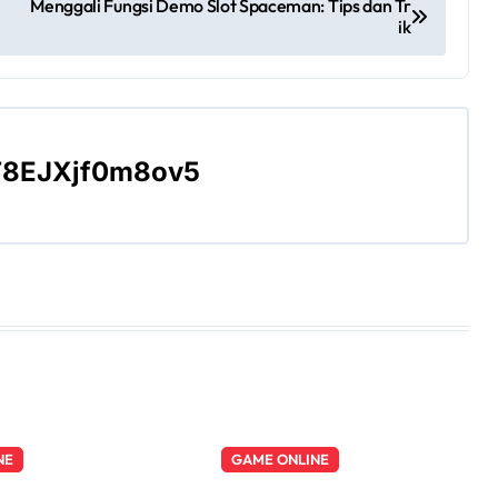
Menggali Fungsi Demo Slot Spaceman: Tips dan Tr
ik
T8EJXjf0m8ov5
NE
GAME ONLINE
ogel
Togel hari ini: