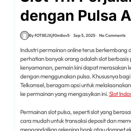
dengan Pulsa 
By fOT8EJXjf0m8ov5
Sep 5, 2025
No Comments
Industri permainan online terus berkembang dengan pesat, dan fenomena yang menarik
perhatian banyak orang adalah slot berbasis
kenyamanan, pemain kini dapat merasakan ke
dengan menggunakan pulsa. Khususnya bagi p
Telkomsel, beragam opsi untuk melaksanaka
ke permainan yang mengasyikan ini.
Slot Indo
Permainan slot pulsa, seperti slot yang berasal
cara mudah untuk transaksi deposit dan memu
mengandalkan rekening bank atau dompet ele