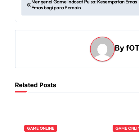
Mengenal Game Indosat Pulsa: Kesempatan Emas
Emas bagi para Pemain
o
s
t
By
fO
n
a
v
Related Posts
i
g
a
t
GAME ONLINE
GAME ONLI
Kapolri dan
Situs T