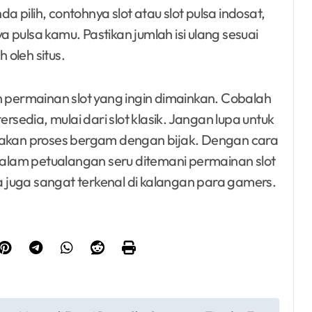
pilih, contohnya slot atau slot pulsa indosat,
 pulsa kamu. Pastikan jumlah isi ulang sesuai
oleh situs.
n permainan slot yang ingin dimainkan. Cobalah
rsedia, mulai dari slot klasik. Jangan lupa untuk
kan proses bergam dengan bijak. Dengan cara
lam petualangan seru ditemani permainan slot
ga juga sangat terkenal di kalangan para gamers.