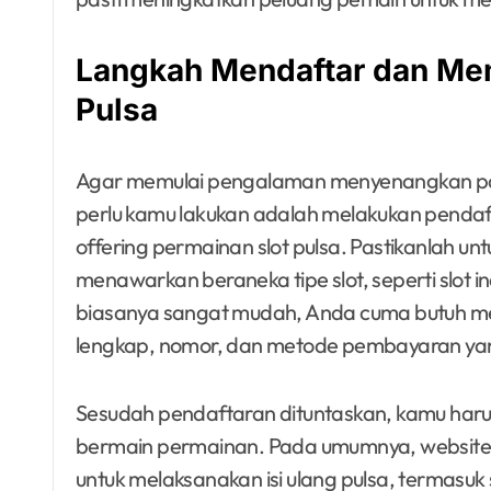
Langkah Mendaftar dan Me
Pulsa
Agar memulai pengalaman menyenangkan pada
perlu kamu lakukan adalah melakukan pendafta
offering permainan slot pulsa. Pastikanlah 
menawarkan beraneka tipe slot, seperti slot 
biasanya sangat mudah, Anda cuma butuh meng
lengkap, nomor, dan metode pembayaran ya
Sesudah pendaftaran dituntaskan, kamu harus
bermain permainan. Pada umumnya, website
untuk melaksanakan isi ulang pulsa, termasuk sl